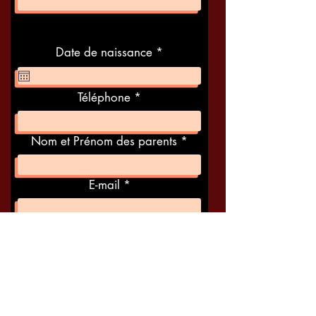
r
Date de naissance
*
e
q
u
Téléphone
i
r
e
d
Nom et Prénom des parents
E-mail
Adresse
Informations médicales (asthme,
troubles dys etc.)